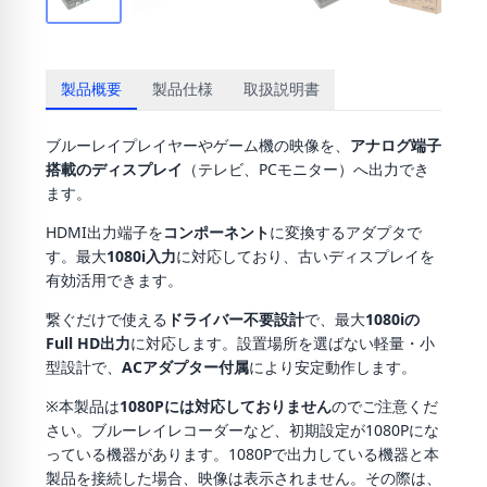
製品概要
製品仕様
取扱説明書
ブルーレイプレイヤーやゲーム機の映像を、
アナログ端子
搭載のディスプレイ
（テレビ、PCモニター）へ出力でき
ます。
HDMI出力端子を
コンポーネント
に変換するアダプタで
す。最大
1080i入力
に対応しており、古いディスプレイを
有効活用できます。
繋ぐだけで使える
ドライバー不要設計
で、最大
1080iの
Full HD出力
に対応します。設置場所を選ばない軽量・小
型設計で、
ACアダプター付属
により安定動作します。
※本製品は
1080Pには対応しておりません
のでご注意くだ
さい。ブルーレイレコーダーなど、初期設定が1080Pにな
っている機器があります。1080Pで出力している機器と本
製品を接続した場合、映像は表示されません。その際は、