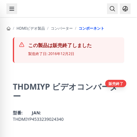
Main
navigation
メ
イ
ン
/
HDMIビデオ製品
/
コンバーター
/
コンポーネント
コ
ン
テ
この製品は販売終了しました
ン
製造終了日: 2016年12月2日
ツ
に
移
動
販売終了
THDMIYP ビデオコンバータ
ー
型番:
JAN:
THDMIYP
4533239024340