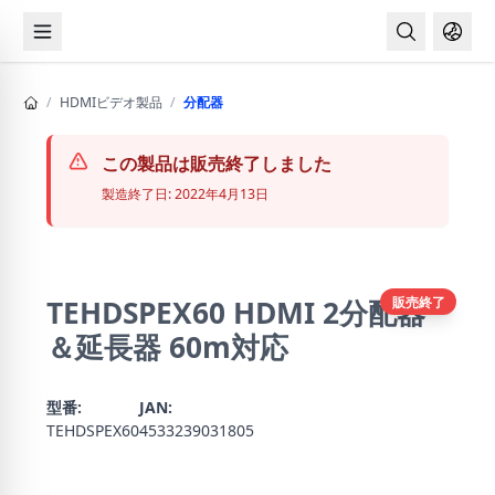
Main
navigation
メ
イ
ン
/
HDMIビデオ製品
/
分配器
コ
ン
テ
この製品は販売終了しました
ン
製造終了日: 2022年4月13日
ツ
に
移
動
販売終了
TEHDSPEX60 HDMI 2分配器
＆延長器 60m対応
型番:
JAN:
TEHDSPEX60
4533239031805